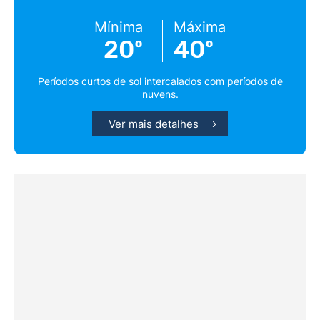
Mínima
Máxima
20º
40º
Períodos curtos de sol intercalados com períodos de
nuvens.
Ver mais detalhes