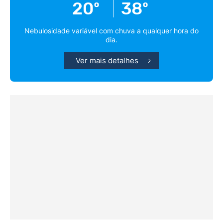
20º
38º
Nebulosidade variável com chuva a qualquer hora do
dia.
Ver mais detalhes