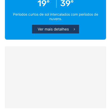
19º
39º
Períodos curtos de sol intercalados com períodos de
nuvens.
Ver mais detalhes