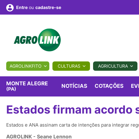
ou
cadastre-se
Entre
ULTURA
AGROLINKFITO
CULTURAS
AGRICULTURA
BIOLÓGICOS
COTAÇÕES
NOTÍCIAS
AGROTE
MONTE ALEGRE
NOTÍCIAS
COTAÇÕES
EV
(PA)
Fotos
os
Conversor
Colunistas
Eventos
e
Estados firmam acordo s
Vídeos
Estados e ANA assinam carta de intenções para integrar reg
AGROLINK
- Seane Lennon