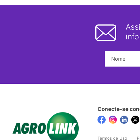
Ass
inf
Conecte-se con
Termos de Uso
P