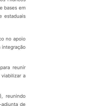
 de bases em
e estaduais
co no apoio
a integração
para reunir
iabilizar a
), reunindo
-adjunta de