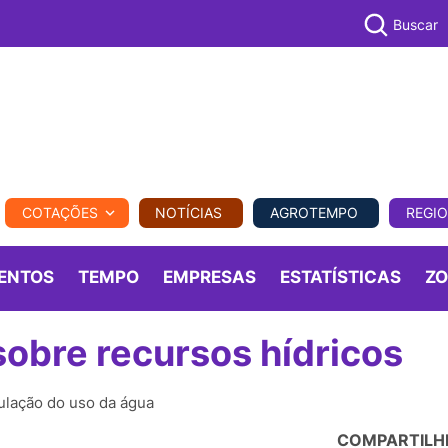
Buscar
PECUÁR
COTAÇÕES
NOTÍCIAS
AGROTEMPO
REGI
MPO
REGIONAL
COMERCIAL
AGROVIAGENS
ENTOS
TEMPO
EMPRESAS
ESTATÍSTICAS
Z
obre recursos hídricos
ulação do uso da água
COMPARTILH