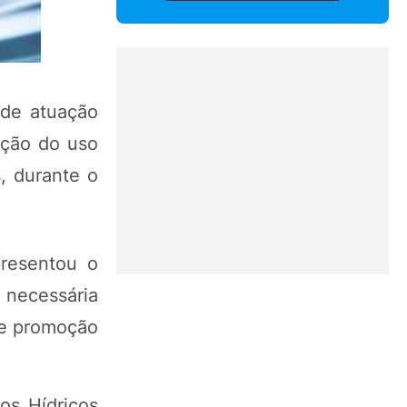
 de atuação
ação do uso
s, durante o
presentou o
 necessária
 e promoção
os Hídricos