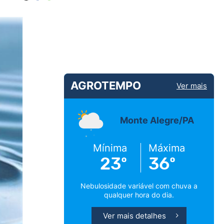
AGROTEMPO
Ver mais
Monte Alegre/PA
Mínima
Máxima
23º
36º
Nebulosidade variável com chuva a
qualquer hora do dia.
Ver mais detalhes