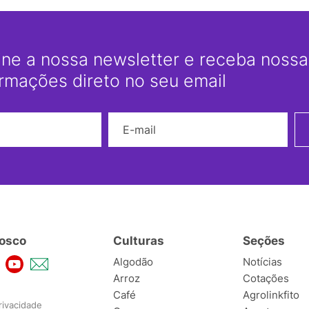
ine a nossa newsletter e receba nossas
ormações direto no seu email
Nome
E-mail
osco
Culturas
Seções
Algodão
Notícias
Arroz
Cotações
Café
Agrolinkfito
rivacidade