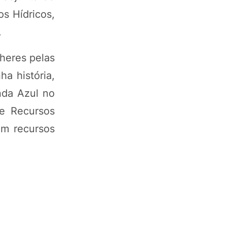
os Hídricos,
.
heres pelas
ha história,
da Azul no
de Recursos
om recursos