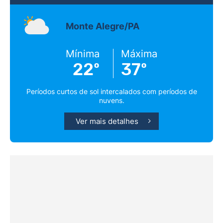
Monte Alegre/PA
Mínima
Máxima
22º
37º
Períodos curtos de sol intercalados com períodos de
nuvens.
Ver mais detalhes