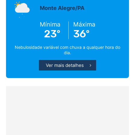
Monte Alegre/PA
Mínima
Máxima
23º
36º
Nebulosidade variável com chuva a qualquer hora do
dia.
Ver mais detalhes