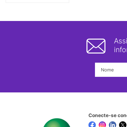
Ass
inf
Conecte-se con