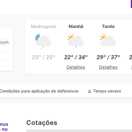
Madrugada
Manhã
Tarde
Km/h
23º / 25º
22º / 34º
29º / 37º
2
Detalhes
Detalhes
Condições para aplicação de defensivos
Tempo severo
Cotações
ônus
s no