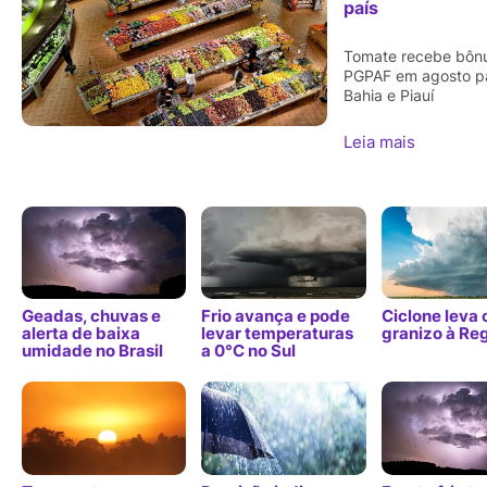
país
Tomate recebe bôn
PGPAF em agosto p
Bahia e Piauí
Leia mais
Geadas, chuvas e
Frio avança e pode
Ciclone leva 
alerta de baixa
levar temperaturas
granizo à Reg
umidade no Brasil
a 0°C no Sul