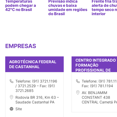
Temperaturas
Previsão indica
Frente fria tr
podem chegar a
chuvas e baixa
alerta de chu
42°C no Brasil
umidade em regiões
tempo seco 
do Brasil
interior
EMPRESAS
CENTRO INTEGRADO 
AGROTÉCNICA FEDERAL
FORMAÇÃO
DE CASTANHAL
PROFISSIONAL DE
CAMETA
Telefone: (91) 3721.1196
Telefone: (91) 781.1
/ 3721.2529 – Fax: (91)
Fax: (91) 781.1194
3721.2685
AV. BENJAMIM
Rodovia BR 316, Km 63 –
CONSTANT 438
Saudade Castanhal PA
CENTRAL Cametá P
Site