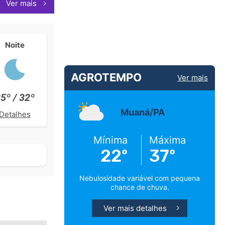
Ver mais
Noite
AGROTEMPO
Ver mais
5º / 32º
Muaná/PA
Detalhes
Mínima
Máxima
22º
37º
Nebulosidade variável com pequena
chance de chuva.
Ver mais detalhes