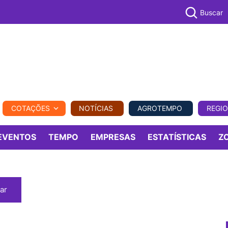
Buscar
PECUÁR
COTAÇÕES
NOTÍCIAS
AGROTEMPO
REGI
MPO
REGIONAL
COMERCIAL
AGROVIAGENS
EVENTOS
TEMPO
EMPRESAS
ESTATÍSTICAS
Z
ar