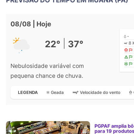
08/08 | Hoje
-
|
22°
37°
8 
Nebulosidade variável com
pequena chance de chuva.
Geada
Velocidade do vento
LEGENDA
PGPAF amplia b
para 19 produto