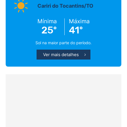
Cariri do Tocantins/TO
Mínima
Máxima
25º
41º
Sol na maior parte do período.
Ver mais detalhes