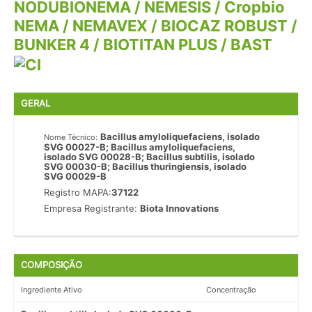
NODUBIONEMA / NEMESIS / Cropbio
NEMA / NEMAVEX / BIOCAZ ROBUST /
BUNKER 4 / BIOTITAN PLUS / BAST
GERAL
Bacillus amyloliquefaciens, isolado
Nome Técnico:
SVG 00027-B; Bacillus amyloliquefaciens,
isolado SVG 00028-B; Bacillus subtilis, isolado
SVG 00030-B; Bacillus thuringiensis, isolado
SVG 00029-B
Registro MAPA:
37122
Empresa Registrante:
Biota Innovations
COMPOSIÇÃO
Ingrediente Ativo
Concentração