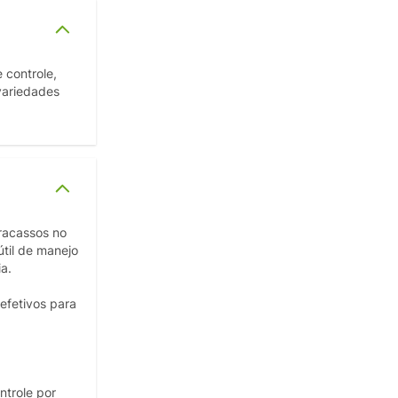
 controle,
 variedades
fracassos no
útil de manejo
a.
efetivos para
ntrole por