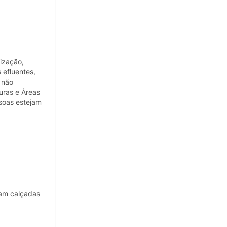
ização,
 efluentes,
 não
uras e Áreas
ssoas estejam
jam calçadas