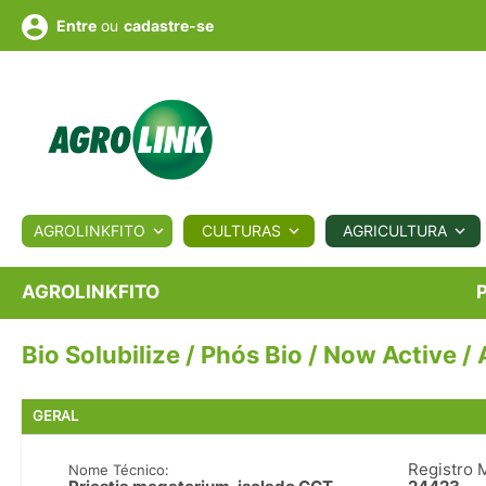
ou
cadastre-se
Entre
ULTURA
AGROLINKFITO
CULTURAS
AGRICULTURA
BIOLÓGICOS
COTAÇÕES
NOTÍCIAS
AGROTE
AGROLINKFITO
Bio Solubilize / Phós Bio / Now Active 
Fotos
os
Conversor
Colunistas
Eventos
e
Vídeos
GERAL
Registro 
Nome Técnico: