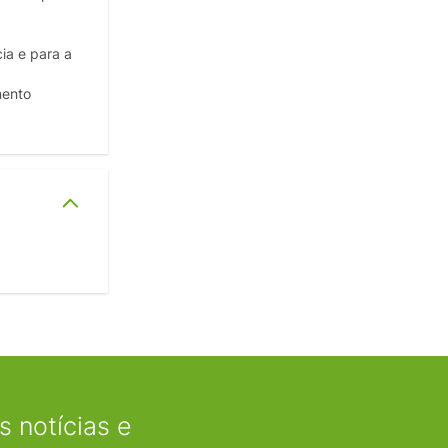
ia e para a
mento
 notícias e