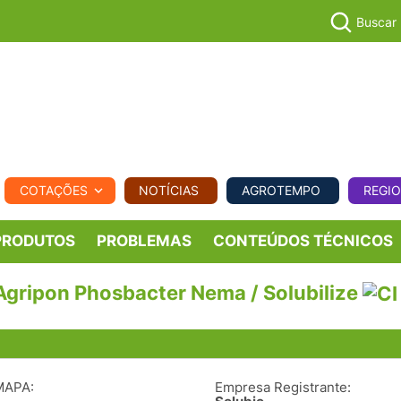
Buscar
PECUÁR
COTAÇÕES
NOTÍCIAS
AGROTEMPO
REGI
MPO
REGIONAL
COMERCIAL
AGROVIAGENS
PRODUTOS
PROBLEMAS
CONTEÚDOS TÉCNICOS
/ Agripon Phosbacter Nema / Solubilize
MAPA:
Empresa Registrante: