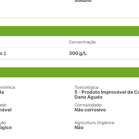
Solubio
Concentração
c.)
300 g/L
onômica:
Toxicológica:
da
5 - Produto Improvável de C
Dano Agudo
ade:
Corrosividade:
mável
Não corrosivo
ção:
Agricultura Orgânica:
ógico
Não