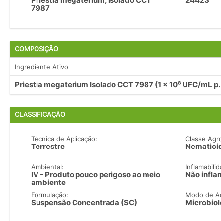
Priestia megaterium, isolado CCT
24423
7987
COMPOSIÇÃO
Ingrediente Ativo
Priestia megaterium Isolado CCT 7987 (1 x 10⁸ UFC/mL p. 
CLASSIFICAÇÃO
Técnica de Aplicação:
Classe Agr
Terrestre
Nematici
Ambiental:
Inflamabilid
IV - Produto pouco perigoso ao meio
Não infla
ambiente
Formulação:
Modo de A
Suspensão Concentrada (SC)
Microbiol