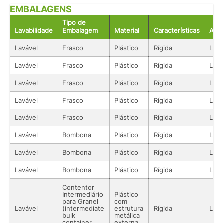
EMBALAGENS
Tipo de
Lavabilidade
Embalagem
Material
Características
Aco
Lavável
Frasco
Plástico
Rígida
Líqu
Lavável
Frasco
Plástico
Rígida
Líqu
Lavável
Frasco
Plástico
Rígida
Líqu
Lavável
Frasco
Plástico
Rígida
Líqu
Lavável
Frasco
Plástico
Rígida
Líqu
Lavável
Bombona
Plástico
Rígida
Líqu
Lavável
Bombona
Plástico
Rígida
Líqu
Lavável
Bombona
Plástico
Rígida
Líqu
Contentor
Intermediário
Plástico
para Granel
com
Lavável
(intermediate
estrutura
Rígida
Líqu
bulk
metálica
container
externa