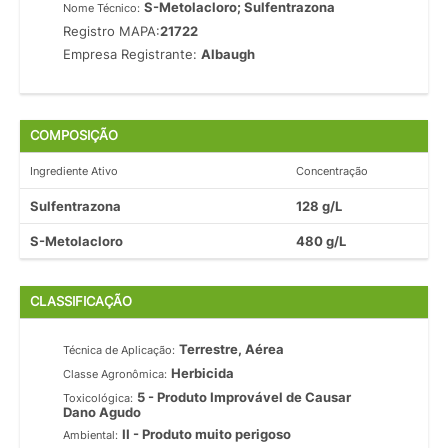
S-Metolacloro; Sulfentrazona
Nome Técnico:
Registro MAPA:
21722
Empresa Registrante:
Albaugh
COMPOSIÇÃO
Ingrediente Ativo
Concentração
Sulfentrazona
128 g/L
S-Metolacloro
480 g/L
CLASSIFICAÇÃO
Terrestre, Aérea
Técnica de Aplicação:
Herbicida
Classe Agronômica:
5 - Produto Improvável de Causar
Toxicológica:
Dano Agudo
II - Produto muito perigoso
Ambiental: