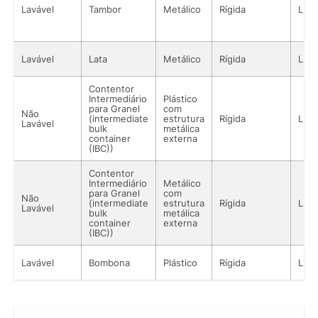
Lavável
Tambor
Metálico
Rígida
Líqu
Lavável
Lata
Metálico
Rígida
Líqu
Contentor
Intermediário
Plástico
para Granel
com
Não
(intermediate
estrutura
Rígida
Líqu
Lavável
bulk
metálica
container
externa
(IBC))
Contentor
Intermediário
Metálico
para Granel
com
Não
(intermediate
estrutura
Rígida
Líqu
Lavável
bulk
metálica
container
externa
(IBC))
Lavável
Bombona
Plástico
Rígida
Líqu