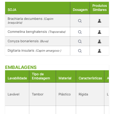
Produtos
SOJA
Dosagem
Similares
Brachiaria decumbens
(Capim
braquiária)
Commelina benghalensis
(Trapoeraba)
Conyza bonariensis
(Buva)
Digitaria insularis
(Capim amargoso )
EMBALAGENS
Tipo de
Lavabilidade
Embalagem
Material
Características
Aco
Lavável
Tambor
Plástico
Rígida
Líqu