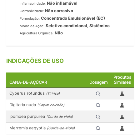
Não inflamável
Inflamabilidade:
Não corrosivo
Corrosividade:
Concentrado Emulsionável (EC)
Formulação:
Seletivo condicional, Sistêmico
Modo de Ação:
Não
Agricultura Orgânica:
INDICAÇÕES DE USO
Produtos
CANA-DE-AÇÚCAR
Dosagem
Similares
Cyperus rotundus
(Tiririca)
Digitaria nuda
(Capim colchão)
Ipomoea purpurea
(Corda de viola)
Merremia aegyptia
(Corda-de-viola)