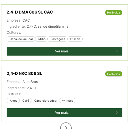
2,4-D DMA 806 SL CAC
Herbicida
Empresa:
CAC
Ingrediente:
2,4-D, sal de dimetilamina
Culturas:
 Cana-de-açúcar
 Milho
 Pastagens
+2 mais
Ver mais
2,4-D NKC 806 SL
Herbicida
Empresa:
AllierBrasil
Ingrediente:
2,4-D
Culturas:
 Arroz
 Café
 Cana-de-açúcar
+4 mais
Ver mais