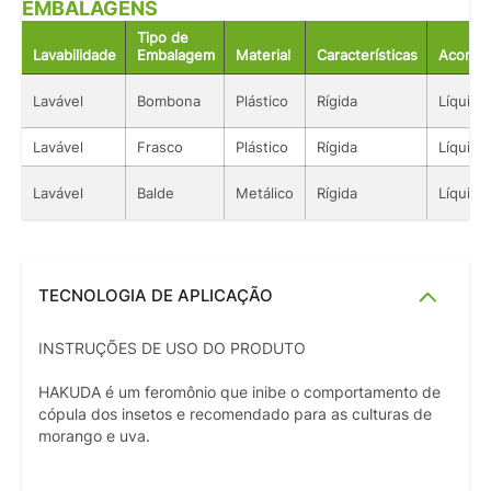
EMBALAGENS
Tipo de
Lavabilidade
Embalagem
Material
Características
Acondi
Lavável
Bombona
Plástico
Rígida
Líquido
Lavável
Frasco
Plástico
Rígida
Líquido
Lavável
Balde
Metálico
Rígida
Líquido
TECNOLOGIA DE APLICAÇÃO
INSTRUÇÕES DE USO DO PRODUTO
HAKUDA é um feromônio que inibe o comportamento de
cópula dos insetos e recomendado para as culturas de
morango e uva.