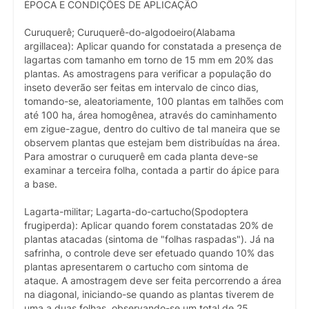
ÉPOCA E CONDIÇÕES DE APLICAÇÃO
Curuquerê; Curuquerê-do-algodoeiro(Alabama
argillacea): Aplicar quando for constatada a presença de
lagartas com tamanho em torno de 15 mm em 20% das
plantas. As amostragens para verificar a população do
inseto deverão ser feitas em intervalo de cinco dias,
tomando-se, aleatoriamente, 100 plantas em talhões com
até 100 ha, área homogênea, através do caminhamento
em zigue-zague, dentro do cultivo de tal maneira que se
observem plantas que estejam bem distribuídas na área.
Para amostrar o curuquerê em cada planta deve-se
examinar a terceira folha, contada a partir do ápice para
a base.
Lagarta-militar; Lagarta-do-cartucho(Spodoptera
frugiperda): Aplicar quando forem constatadas 20% de
plantas atacadas (sintoma de "folhas raspadas"). Já na
safrinha, o controle deve ser efetuado quando 10% das
plantas apresentarem o cartucho com sintoma de
ataque. A amostragem deve ser feita percorrendo a área
na diagonal, iniciando-se quando as plantas tiverem de
uma a duas folhas, observando-se um total de 25