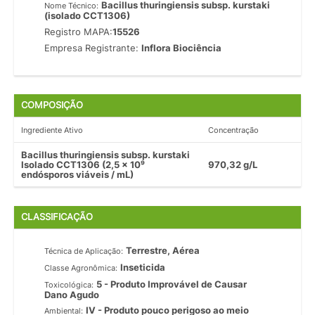
Bacillus thuringiensis subsp. kurstaki
Nome Técnico:
(isolado CCT1306)
Registro MAPA:
15526
Empresa Registrante:
Inflora Biociência
COMPOSIÇÃO
Ingrediente Ativo
Concentração
Bacillus thuringiensis subsp. kurstaki
Isolado CCT1306 (2,5 x 10⁹
970,32 g/L
endósporos viáveis / mL)
CLASSIFICAÇÃO
Terrestre, Aérea
Técnica de Aplicação:
Inseticida
Classe Agronômica:
5 - Produto Improvável de Causar
Toxicológica:
Dano Agudo
IV - Produto pouco perigoso ao meio
Ambiental: