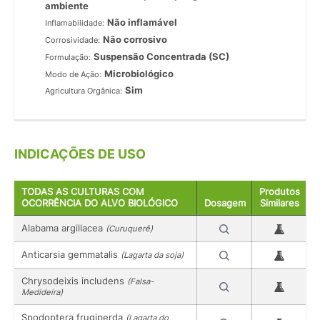
ambiente
Não inflamável
Inflamabilidade:
Não corrosivo
Corrosividade:
Suspensão Concentrada (SC)
Formulação:
Microbiológico
Modo de Ação:
Sim
Agricultura Orgânica:
INDICAÇÕES DE USO
TODAS AS CULTURAS COM
Produtos
OCORRÊNCIA DO ALVO BIOLÓGICO
Dosagem
Similares
Alabama argillacea
(Curuquerê)
Anticarsia gemmatalis
(Lagarta da soja)
Chrysodeixis includens
(Falsa-
Medideira)
Spodoptera frugiperda
(Lagarta do