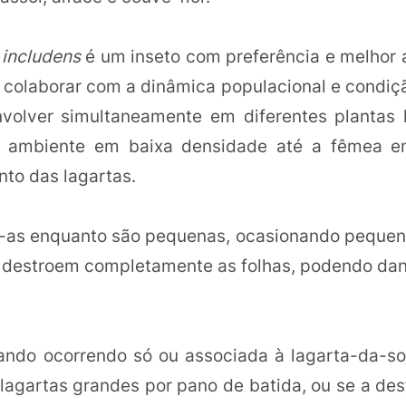
 includens
é um inseto com preferência e melhor
e colaborar com a dinâmica populacional e condiç
olver simultaneamente em diferentes plantas 
o ambiente em baixa densidade até a fêmea e
to das lagartas.
do-as enquanto são pequenas, ocasionando pequ
 destroem completamente as folhas, podendo dani
uando ocorrendo só ou associada à lagarta-da-so
agartas grandes por pano de batida, ou se a desf