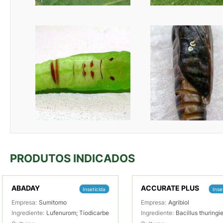
PRODUTOS INDICADOS
ABADAY
ACCURATE PLUS
Inseticida
Inse
Empresa:
Sumitomo
Empresa:
Agribiol
Ingrediente:
Lufenurom; Tiodicarbe
Ingrediente:
Bacillus thuringi