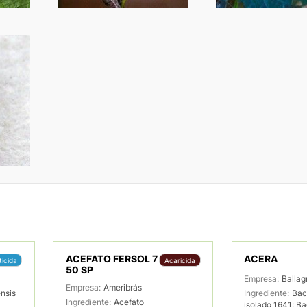
ACEFATO FERSOL 7
ACERA
ticida
Acaricida
50 SP
Empresa:
Ballag
Empresa:
Ameribrás
ensis
Ingrediente:
Baci
Ingrediente:
Acefato
isolado 1641; Ba