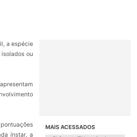
il, a espécie
 isolados ou
 apresentam
nvolvimento
 pontuações
MAIS ACESSADOS
da ínstar, a