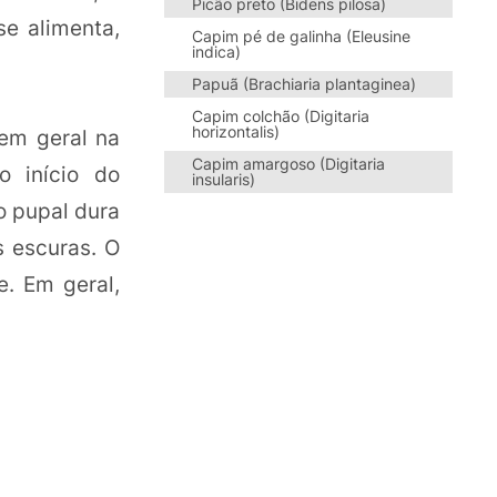
Picão preto (Bidens pilosa)
e alimenta,
Capim pé de galinha (Eleusine
indica)
Papuã (Brachiaria plantaginea)
Capim colchão (Digitaria
horizontalis)
 em geral na
Capim amargoso (Digitaria
o início do
insularis)
o pupal dura
s escuras. O
e. Em geral,