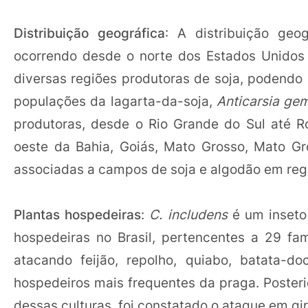
Distribuição geográfica
: A distribuição geo
ocorrendo desde o norte dos Estados Unidos 
diversas regiões produtoras de soja, podendo
populações da lagarta-da-soja,
Anticarsia ge
produtoras, desde o Rio Grande do Sul até R
oeste da Bahia, Goiás, Mato Grosso, Mato Gr
associadas a campos de soja e algodão em regi
Plantas hospedeiras
:
C. includens
é um inseto
hospedeiras no Brasil, pertencentes a 29 fam
atacando feijão, repolho, quiabo, batata-d
hospedeiros mais frequentes da praga. Poster
dessas culturas, foi constatado o ataque em gir