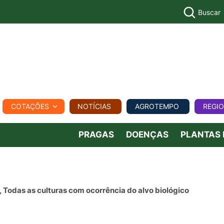
Buscar
PECUÁR
COTAÇÕES
NOTÍCIAS
AGROTEMPO
REGI
MPO
REGIONAL
COMERCIAL
AGROVIAGENS
PRAGAS
DOENÇAS
PLANTAS
a, Todas as culturas com ocorrência do alvo biológico