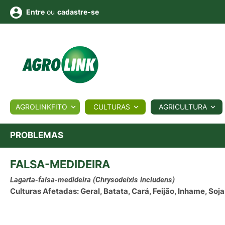
ou
cadastre-se
Entre
ULTURA
AGROLINKFITO
CULTURAS
AGRICULTURA
BIOLÓGICOS
COTAÇÕES
NOTÍCIAS
AGROTE
PROBLEMAS
FALSA-MEDIDEIRA
Fotos
os
Conversor
Colunistas
Eventos
e
Vídeos
Lagarta-falsa-medideira
(Chrysodeixis includens)
Culturas Afetadas: Geral, Batata, Cará, Feijão, Inhame, Soj