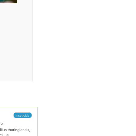
Inseticida
ro
llus thuringiensis,
cillus