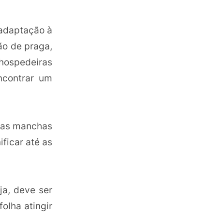
 adaptação à
ão de praga,
hospedeiras
ncontrar um
enas manchas
ficar até as
ja, deve ser
olha atingir