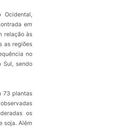
 Ocidental,
contrada em
m relação às
s as regiões
equência no
 Sul, sendo
 73 plantas
m observadas
ideradas os
e soja. Além