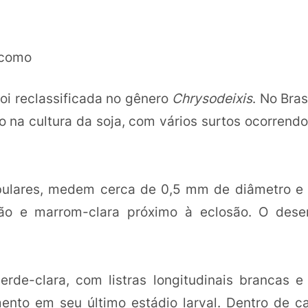
o como
foi reclassificada no gênero
Chrysodeixis
. No Bras
o na cultura da soja, com vários surtos ocorrendo
obulares, medem cerca de 0,5 mm de diâmetro e
ção e marrom-clara próximo à eclosão. O dese
rde-clara, com listras longitudinais brancas e
nto em seu último estádio larval. Dentro de ca