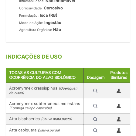
Não inflamável
Inflamabilidade:
Corrosivo
Corrosividade:
Isca (RB)
Formulação:
Ingestão
Modo de Ação:
Não
Agricultura Orgânica:
INDICAÇÕES DE USO
TODAS AS CULTURAS COM
Produtos
OCORRÊNCIA DO ALVO BIOLÓGICO
Dosagem
Similares
Acromyrmex crassispinus
(Quenquém
de cisco)
Acromyrmex subterraneus molestans
(Formiga caiapó capixaba)
Atta bisphaerica
(Saúva mata pasto)
Atta capiguara
(Saúva parda)