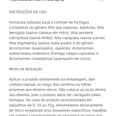
INSTRUÇÕES DE USO
Formicida indicado para o controle de formigas
cortadeiras do gênero Atta spp.(saúvas), espécies: Atta
laevigata (saúva-cabeça-de-vidro); Atta sexdens
rubropilosa (saúva-limão); Atta capiguara (saúva-parda);
Atta bisphaerica (saúva-mata-pasto) e do gênero
Acromyrmex (quenquéns), espécies: Acromyrmex
subterraneus molestans (formiga caiapó capixaba) e
Acromyrmex crassispinus (quenquém-de-cisco).
Modo de Aplicação
Aplicar o produto diretamente da embalagem, sem
contato manual, ao longo dos carreiros ou trilhas
próximas aos olheiros ativos. Não colocar as iscas dentro
dos olheiros, pois o produto deve ser carregado pelas
formigas. No caso de produto acondicionado em
saquinhos de 5, 10 ou 15g, denominados tecnicamente
de micro dosadores e/ou dosadores específicos, espalhar
um número correspondente de saquinhos ao longo dos