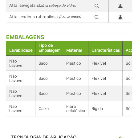
Atta laevigata
(Saúva cabeça de vidro)
Atta sexdens rubropilosa
(Saúva limão)
EMBALAGENS
Tipo de
Lavabilidade
Embalagem
Material
Características
Acond
Não
Saco
Plástico
Flexível
Sólido
Lavável
Não
Saco
Plástico
Flexível
Sólido
Lavável
Não
Saco
Plástico
Flexível
Sólido
Lavável
Não
Fibra
Caixa
Rígida
Sólido
Lavável
celulósica
TECNOLOGIA DE APLICAÇÃO