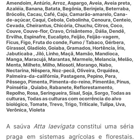
Amendoim, Antúrio, Arroz, Aspargo, Aveia, Aveia preta,
Azaléia, Banana, Batata, Begônia, Berinjela, Beterraba,
Brócolis, Cacau, Café, Caju, Camarão-amarelo, Cana-
de-açúcar, Caqui, Cebola, Cebolinha, Cenoura, Centeio,
Cevada, Cheirantus, Chicória, Chuchu, Citros, Coco,
Couve, Couve-flor, Cravo, Crisântemo , Dália, Dendê,
Ervilha, Espinafre, Eucalipto, Feijão, Feijão-vagem,
Ficus, Figo, Fruta do conde, Fumo / Tabaco, Gérbera,
Girassol, Gladíolo, Goiaba, Gramados, Hortência, Íris,
Jabuticaba , Jiló, Linho, Maçã, Mamão, Mandioca,
Manga, Maracujá, Marantas, Marmelo, Melancia, Melão,
Menta, Milheto, Milho, Miosoti, Morango, Nabo,
Nectarina, Nêspera, Noz-pecã, Oliveira, Orquídea,
Palmeira-da-califórnia, Pastagens, Pepino, Pera,
Pêssego, Pimenta, Pimenta-do-reino, Pimentão, Pinus,
Poinsétia , Quiabo, Rabanete, Reflorestamento,
Repolho, Rosa, Seringueira, Sisal, Soja, Sorgo, Todas as
culturas, Todas as culturas com ocorrência do alvo
biológico, Tomate, Trevo, Trigo, Triticale, Tulipa, Uva,
Verônica, Violeta
A saúva
Atta laevigata
constitui uma séria
praga em sistemas agrícolas e florestais.