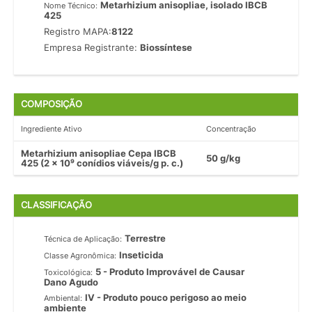
Metarhizium anisopliae, isolado IBCB
Nome Técnico:
425
Registro MAPA:
8122
Empresa Registrante:
Biossíntese
COMPOSIÇÃO
Ingrediente Ativo
Concentração
Metarhizium anisopliae Cepa IBCB
50 g/kg
425 (2 x 10⁹ conídios viáveis/g p. c.)
CLASSIFICAÇÃO
Terrestre
Técnica de Aplicação:
Inseticida
Classe Agronômica:
5 - Produto Improvável de Causar
Toxicológica:
Dano Agudo
IV - Produto pouco perigoso ao meio
Ambiental:
ambiente