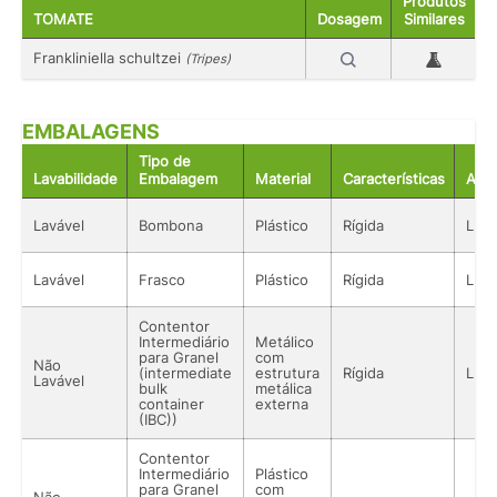
Produtos
TOMATE
Dosagem
Similares
Frankliniella schultzei
(Tripes)
EMBALAGENS
Tipo de
Lavabilidade
Embalagem
Material
Características
Aco
Lavável
Bombona
Plástico
Rígida
Líqu
Lavável
Frasco
Plástico
Rígida
Líqu
Contentor
Intermediário
Metálico
para Granel
com
Não
(intermediate
estrutura
Rígida
Líqu
Lavável
bulk
metálica
container
externa
(IBC))
Contentor
Intermediário
Plástico
para Granel
com