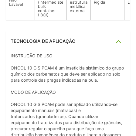
Não
(intermediate
estrutura
Rígida
Líqu
Lavável
bulk
metálica
container
externa
(IBC))
TECNOLOGIA DE APLICAÇÃO
INSTRUÇÃO DE USO
ONCOL 10 G SIPCAM é um inseticida sistêmico do grupo
químico dos carbamatos que deve ser aplicado no solo
para controle das pragas indicadas na bula.
MODO DE APLICAÇÃO
ONCOL 10 G SIPCAM pode ser aplicado utilizando-se
equipamento manuais (matracas) e
tratorizados (granuladeiras). Quando utilizar
equipamento tratorizados para distribuição de grânulos,
procurar regular o aparelho para que faça uma
distribuição homogênea do produto e libere a dosagem