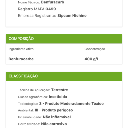
Benfuracarb
Nome Técnico:
Registro MAPA:
3499
Empresa Registrante:
Sipcam Nichino
COMPOSIÇÃO
Ingrediente Ativo
Concentração
Benfuracarbe
400 g/L
CLASSIFICAÇÃO
Terrestre
Técnica de Aplicação:
Inseticida
Classe Agronômica:
3 - Produto Moderadamente Tóxico
Toxicológica:
III - Produto perigoso
Ambiental:
Não inflamável
Inflamabilidade:
Não corrosivo
Corrosividade: