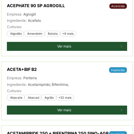
ACEPHATE 90 SP AGROGILL
Acaricida
Empresa:
Agrogill
Ingrediente:
Acefato
Culturas:
 Algodão
 Amendoim
 Batata
+6 mais
Ver mais
ACETA+BIF B2
Inseticida
Empresa:
Perterra
Ingrediente:
Acetamiprido; Bifentrina;
Culturas:
 Abacate
 Abacaxi
 Agrião
+52 mais
Ver mais
ACETAMIPRIDE 250 + BIFENTRINA 250 SINO-AGR
Inseticida