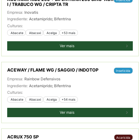
I / TRABUCO WG / CRIPTA TR
Empresa:
Inovatis
Ingrediente:
Acetamiprido; Bifentrina
Culturas:
 Abacate
 Abacaxi
 Acelga
+53 mais
Ver mais
ACEWAY / FLAME WG / SAGGIO / INDOTOP
Inseticida
Empresa:
Rainbow Defensivos
Ingrediente:
Acetamiprido; Bifentrina
Culturas:
 Abacate
 Abacaxi
 Acelga
+54 mais
Ver mais
ACRUX 750 SP
Acaricida