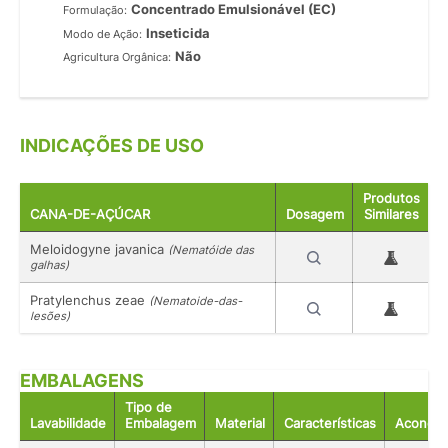
Concentrado Emulsionável (EC)
Formulação:
Inseticida
Modo de Ação:
Não
Agricultura Orgânica:
INDICAÇÕES DE USO
Produtos
CANA-DE-AÇÚCAR
Dosagem
Similares
Meloidogyne javanica
(Nematóide das
galhas)
Pratylenchus zeae
(Nematoide-das-
lesões)
EMBALAGENS
Tipo de
Lavabilidade
Embalagem
Material
Características
Acondic