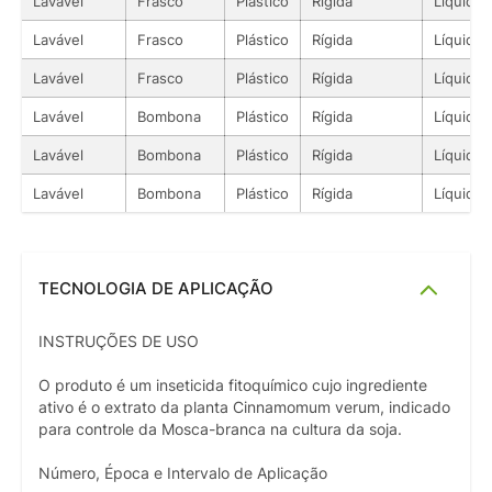
Lavável
Frasco
Plástico
Rígida
Líquido
Lavável
Frasco
Plástico
Rígida
Líquido
Lavável
Frasco
Plástico
Rígida
Líquido
Lavável
Bombona
Plástico
Rígida
Líquido
Lavável
Bombona
Plástico
Rígida
Líquido
Lavável
Bombona
Plástico
Rígida
Líquido
TECNOLOGIA DE APLICAÇÃO
INSTRUÇÕES DE USO
O produto é um inseticida fitoquímico cujo ingrediente
ativo é o extrato da planta Cinnamomum verum, indicado
para controle da Mosca-branca na cultura da soja.
Número, Época e Intervalo de Aplicação