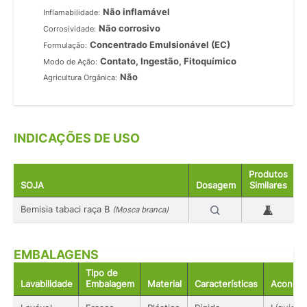
Não inflamável
Inflamabilidade:
Não corrosivo
Corrosividade:
Concentrado Emulsionável (EC)
Formulação:
Contato, Ingestão, Fitoquímico
Modo de Ação:
Não
Agricultura Orgânica:
INDICAÇÕES DE USO
Produtos
SOJA
Dosagem
Similares
Bemisia tabaci raça B
(Mosca branca)
EMBALAGENS
Tipo de
Lavabilidade
Embalagem
Material
Características
Acondic