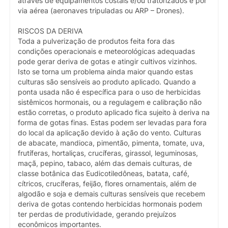
através de equipamentos costais e/ou tratorizados e por
via aérea (aeronaves tripuladas ou ARP – Drones).
RISCOS DA DERIVA
Toda a pulverização de produtos feita fora das
condições operacionais e meteorológicas adequadas
pode gerar deriva de gotas e atingir cultivos vizinhos.
Isto se torna um problema ainda maior quando estas
culturas são sensíveis ao produto aplicado. Quando a
ponta usada não é específica para o uso de herbicidas
sistêmicos hormonais, ou a regulagem e calibração não
estão corretas, o produto aplicado fica sujeito à deriva na
forma de gotas finas. Estas podem ser levadas para fora
do local da aplicação devido à ação do vento. Culturas
de abacate, mandioca, pimentão, pimenta, tomate, uva,
frutíferas, hortaliças, crucíferas, girassol, leguminosas,
maçã, pepino, tabaco, além das demais culturas, de
classe botânica das Eudicotiledôneas, batata, café,
cítricos, crucíferas, feijão, flores ornamentais, além de
algodão e soja e demais culturas sensíveis que recebem
deriva de gotas contendo herbicidas hormonais podem
ter perdas de produtividade, gerando prejuízos
econômicos importantes.