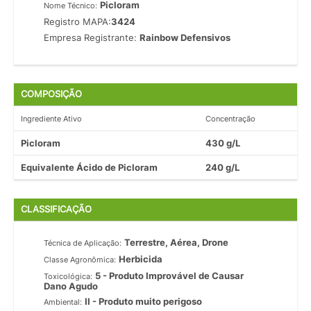
Picloram
Nome Técnico:
Registro MAPA:
3424
Empresa Registrante:
Rainbow Defensivos
COMPOSIÇÃO
Ingrediente Ativo
Concentração
Picloram
430 g/L
Equivalente Ácido de Picloram
240 g/L
CLASSIFICAÇÃO
Terrestre, Aérea, Drone
Técnica de Aplicação:
Herbicida
Classe Agronômica:
5 - Produto Improvável de Causar
Toxicológica:
Dano Agudo
II - Produto muito perigoso
Ambiental: