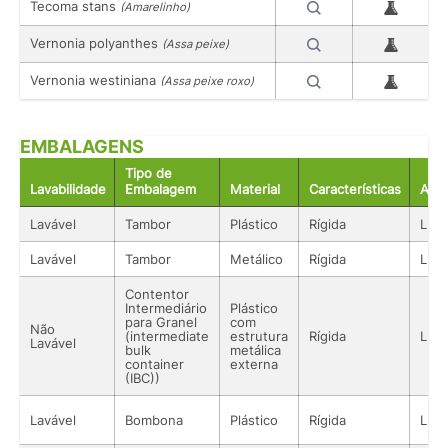
Tecoma stans
(Amarelinho)
Vernonia polyanthes
(Assa peixe)
Vernonia westiniana
(Assa peixe roxo)
EMBALAGENS
Tipo de
Lavabilidade
Embalagem
Material
Características
Aco
Lavável
Tambor
Plástico
Rígida
Líqu
Lavável
Tambor
Metálico
Rígida
Líqu
Contentor
Intermediário
Plástico
para Granel
com
Não
(intermediate
estrutura
Rígida
Líqu
Lavável
bulk
metálica
container
externa
(IBC))
Lavável
Bombona
Plástico
Rígida
Líqu