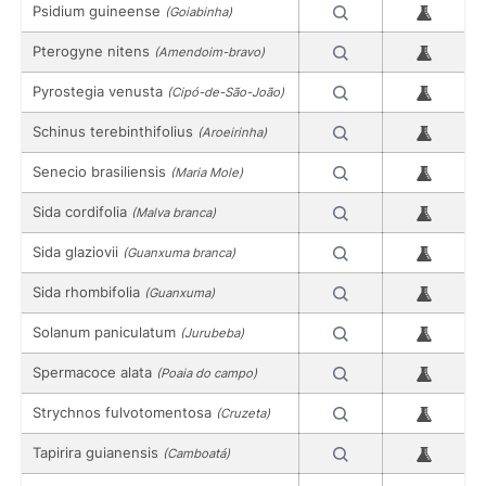
Psidium guineense
(Goiabinha)
Pterogyne nitens
(Amendoim-bravo)
Pyrostegia venusta
(Cipó-de-São-João)
Schinus terebinthifolius
(Aroeirinha)
Senecio brasiliensis
(Maria Mole)
Sida cordifolia
(Malva branca)
Sida glaziovii
(Guanxuma branca)
Sida rhombifolia
(Guanxuma)
Solanum paniculatum
(Jurubeba)
Spermacoce alata
(Poaia do campo)
Strychnos fulvotomentosa
(Cruzeta)
Tapirira guianensis
(Camboatá)