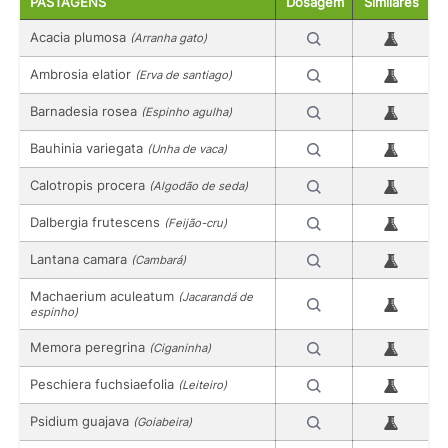
PASTAGENS
Dosagem
Similares
Acacia plumosa
(Arranha gato)
Ambrosia elatior
(Erva de santiago)
Barnadesia rosea
(Espinho agulha)
Bauhinia variegata
(Unha de vaca)
Calotropis procera
(Algodão de seda)
Dalbergia frutescens
(Feijão-cru)
Lantana camara
(Cambará)
Machaerium aculeatum
(Jacarandá de
espinho)
Memora peregrina
(Ciganinha)
Peschiera fuchsiaefolia
(Leiteiro)
Psidium guajava
(Goiabeira)