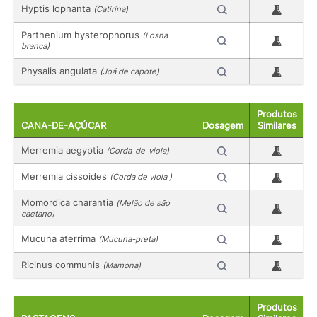
Hyptis lophanta
(Catirina)
Parthenium hysterophorus
(Losna
branca)
Physalis angulata
(Joá de capote)
Produtos
CANA-DE-AÇÚCAR
Dosagem
Similares
Merremia aegyptia
(Corda-de-viola)
Merremia cissoides
(Corda de viola )
Momordica charantia
(Melão de são
caetano)
Mucuna aterrima
(Mucuna-preta)
Ricinus communis
(Mamona)
Produtos