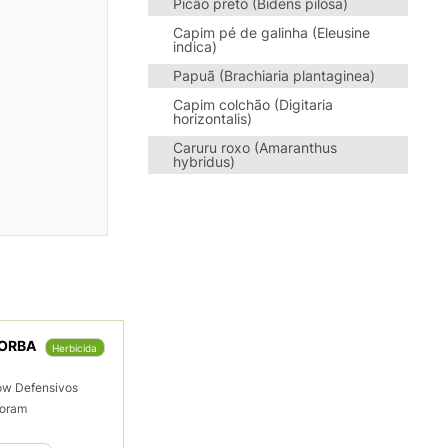
Picão preto (Bidens pilosa)
Capim pé de galinha (Eleusine
indica)
Papuã (Brachiaria plantaginea)
Capim colchão (Digitaria
horizontalis)
Caruru roxo (Amaranthus
hybridus)
TORBA
Herbicida
ow Defensivos
loram