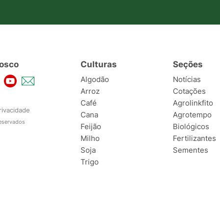
osco
Culturas
Seções
Algodão
Notícias
Arroz
Cotações
Café
Agrolinkfito
rivacidade
Cana
Agrotempo
reservados
Feijão
Biológicos
Milho
Fertilizantes
Soja
Sementes
Trigo