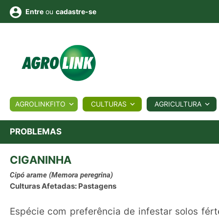
ou
cadastre-se
Entre
ULTURA
AGROLINKFITO
CULTURAS
AGRICULTURA
BIOLÓGICOS
COTAÇÕES
NOTÍCIAS
AGROTE
PROBLEMAS
CIGANINHA
Fotos
os
Conversor
Colunistas
Eventos
e
Vídeos
Cipó arame
(Memora peregrina)
Culturas Afetadas: Pastagens
Espécie com preferência de infestar solos fért