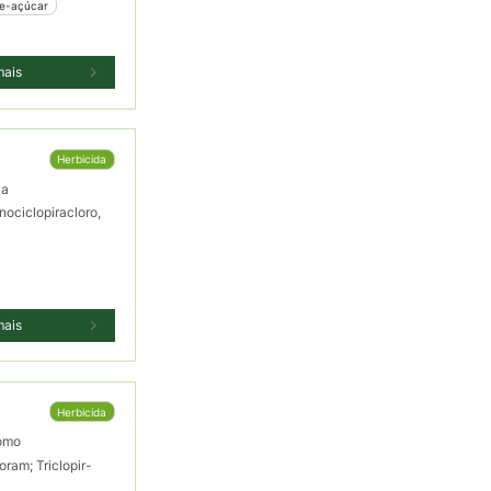
de-açúcar
mais
Herbicida
va
nociclopiracloro,
mais
Herbicida
omo
oram; Triclopir-