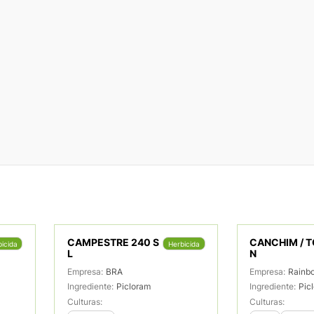
CAMPESTRE 240 S
CANCHIM / 
icida
Herbicida
L
N
Empresa:
BRA
Empresa:
Rainb
Ingrediente:
Picloram
Ingrediente:
Pic
Culturas:
Culturas: