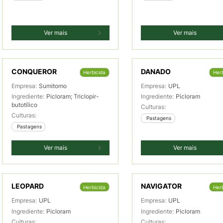
Ver mais
Ver mais
CONQUEROR
DANADO
Herbicida
Herb
Empresa:
Sumitomo
Empresa:
UPL
Ingrediente:
Picloram; Triclopir-
Ingrediente:
Picloram
butotílico
Culturas:
Culturas:
 Pastagens
 Pastagens
Ver mais
Ver mais
LEOPARD
NAVIGATOR
Herbicida
Herb
Empresa:
UPL
Empresa:
UPL
Ingrediente:
Picloram
Ingrediente:
Picloram
Culturas:
Culturas: