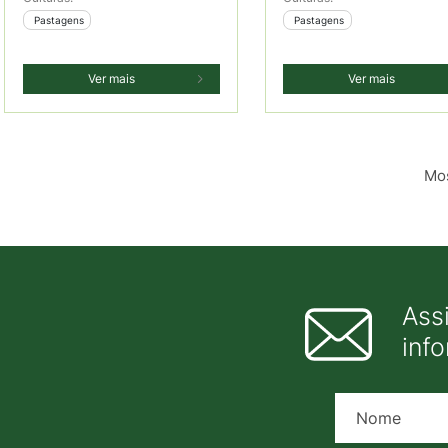
 Pastagens
 Pastagens
Ver mais
Ver mais
Mos
Ass
inf