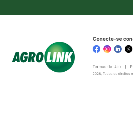
Conecte-se con
Termos de Uso
P
2026, Todos os direitos 