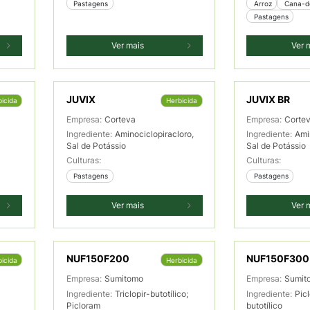
 Pastagens
 Arroz
 Cana-
 Pastagens
Ver mais
Ver 
JUVIX
JUVIX BR
icida
Herbicida
Empresa:
Corteva
Empresa:
Corte
Ingrediente:
Aminociclopiracloro,
Ingrediente:
Ami
Sal de Potássio
Sal de Potássio
Culturas:
Culturas:
 Pastagens
 Pastagens
Ver mais
Ver 
NUF150F200
NUF150F300
icida
Herbicida
Empresa:
Sumitomo
Empresa:
Sumit
Ingrediente:
Triclopir-butotílico;
Ingrediente:
Picl
Picloram
butotílico