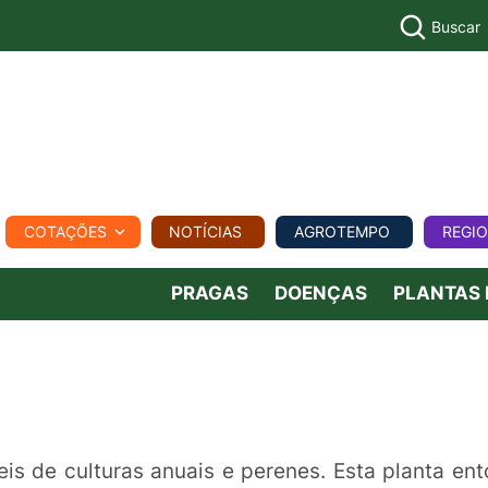
Buscar
PECUÁR
COTAÇÕES
NOTÍCIAS
AGROTEMPO
REGI
MPO
REGIONAL
COMERCIAL
AGROVIAGENS
PRAGAS
DOENÇAS
PLANTAS
eis de culturas anuais e perenes. Esta planta ent