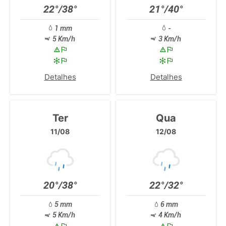
22°/38°
21°/40°
1 mm
-
5 Km/h
3 Km/h
Detalhes
Detalhes
Ter
Qua
11/08
12/08
20°/38°
22°/32°
5 mm
6 mm
5 Km/h
4 Km/h