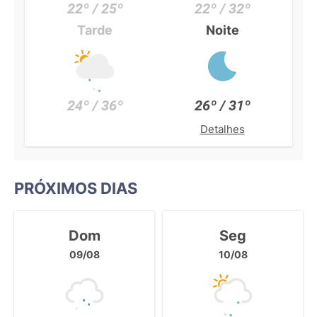
22º / 25º
22º / 32º
Tarde
Noite
24º / 36º
26º / 31º
Detalhes
PRÓXIMOS DIAS
Dom
Seg
09/08
10/08