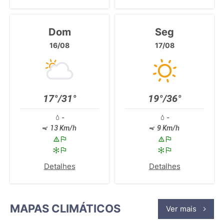
Dom
Seg
16/08
17/08
17°/31°
19°/36°
-
-
13 Km/h
9 Km/h
Detalhes
Detalhes
MAPAS CLIMÁTICOS
Ver mais