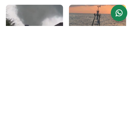
Levantamento
Agrotempo
RS amanhece com
El Niño 2026/27 já é
estragos e mais de 120
realidade
desabrigados