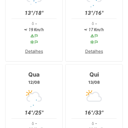
13°/18°
13°/16°
-
-
19 Km/h
17 Km/h
Detalhes
Detalhes
Qua
Qui
12/08
13/08
14°/25°
16°/33°
-
-