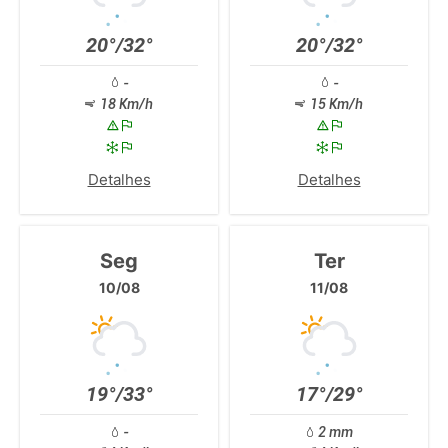
20°/32°
20°/32°
-
-
18 Km/h
15 Km/h
Detalhes
Detalhes
Seg
Ter
10/08
11/08
19°/33°
17°/29°
-
2 mm