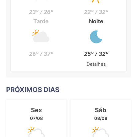
23º / 26º
22º / 32º
Tarde
Noite
26º / 37º
25º / 32º
Detalhes
PRÓXIMOS DIAS
Sex
Sáb
07/08
08/08