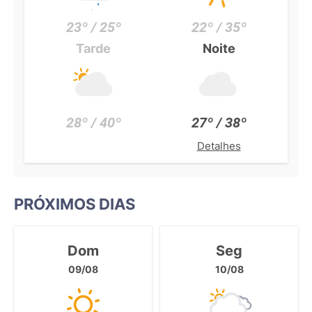
23º / 25º
22º / 35º
Tarde
Noite
28º / 40º
27º / 38º
Detalhes
PRÓXIMOS DIAS
Dom
Seg
09/08
10/08