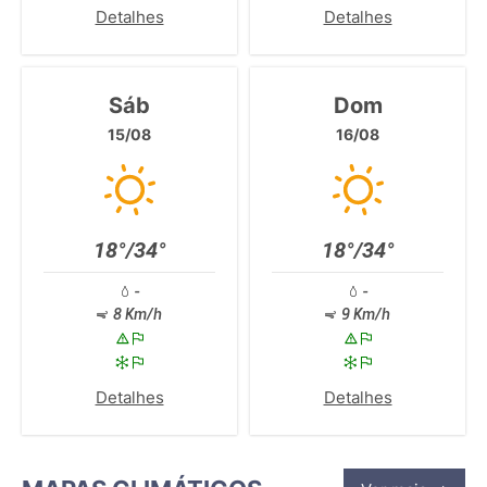
Detalhes
Detalhes
Sáb
Dom
15/08
16/08
18°/34°
18°/34°
-
-
8 Km/h
9 Km/h
Detalhes
Detalhes