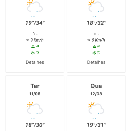
19°/34°
18°/32°
-
-
9 Km/h
9 Km/h
Detalhes
Detalhes
Ter
Qua
11/08
12/08
18°/30°
19°/31°