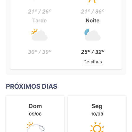
21º / 26º
21º / 36º
Tarde
Noite
30º / 39º
25º / 32º
Detalhes
PRÓXIMOS DIAS
Dom
Seg
09/08
10/08