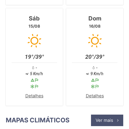
Sáb
Dom
15/08
16/08
19°/39°
20°/39°
-
-
5 Km/h
9 Km/h
Detalhes
Detalhes
MAPAS CLIMÁTICOS
Ver mais