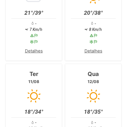
21°/39°
20°/38°
-
-
7 Km/h
8 Km/h
Detalhes
Detalhes
Ter
Qua
11/08
12/08
18°/34°
18°/35°
-
-