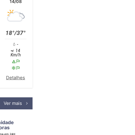
14/08
18°/37°
-
14
Km/h
Detalhes
Ver mais
midade
oras