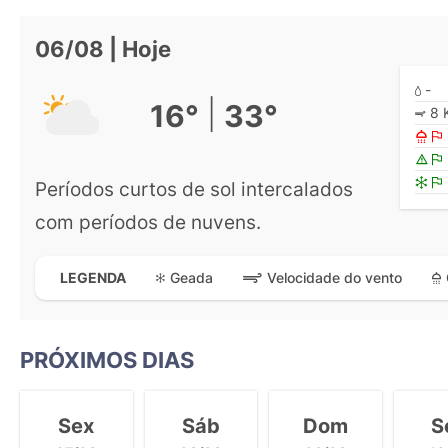
06/08 | Hoje
-
|
16°
33°
8 
Períodos curtos de sol intercalados
com períodos de nuvens.
Geada
Velocidade do vento
LEGENDA
PRÓXIMOS DIAS
Sex
Sáb
Dom
S