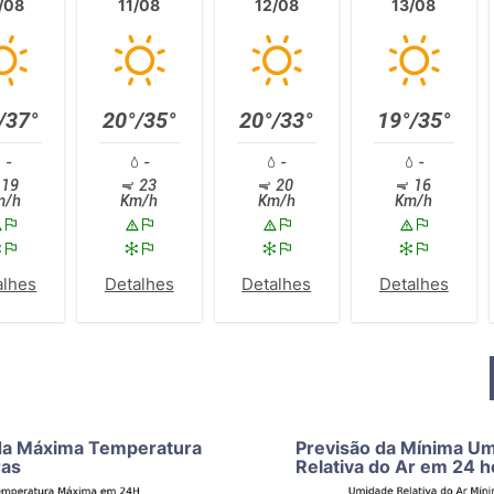
/08
11/08
12/08
13/08
/37°
20°/35°
20°/33°
19°/35°
-
-
-
-
19
23
20
16
m/h
Km/h
Km/h
Km/h
alhes
Detalhes
Detalhes
Detalhes
da Máxima Temperatura
Previsão da Mínima U
ras
Relativa do Ar em 24 h