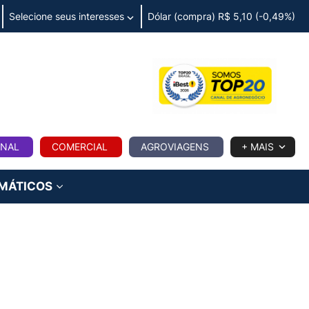
Selecione seus interesses
Dólar (compra) R$ 5,10 (-0,49%)
IA
ONAL
COMERCIAL
AGROVIAGENS
+ MAIS
IMÁTICOS