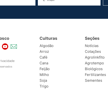
osco
Culturas
Seções
Algodão
Notícias
Arroz
Cotações
Café
Agrolinkfito
rivacidade
Cana
Agrotempo
reservados
Feijão
Biológicos
Milho
Fertilizantes
Soja
Sementes
Trigo