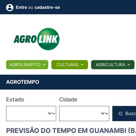
ou
cadastre-se
Entre
ULTURA
AGROLINKFITO
CULTURAS
AGRICULTURA
BIOLÓGICOS
COTAÇÕES
NOTÍCIAS
AGROTE
AGROTEMPO
Fotos
Estado
Cidade
os
Conversor
Colunistas
Eventos
e
Vídeos
Busc
PREVISÃO DO TEMPO EM GUANAMBI (B