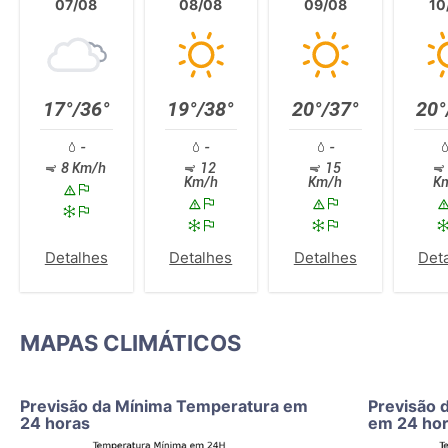
07/08
08/08
09/08
10
17°/36°
19°/38°
20°/37°
20°
-
-
-
8 Km/h
12
15
Km/h
Km/h
K
Detalhes
Detalhes
Detalhes
Det
MAPAS CLIMÁTICOS
Previsão da Mínima Temperatura em
Previsão 
24 horas
em 24 ho