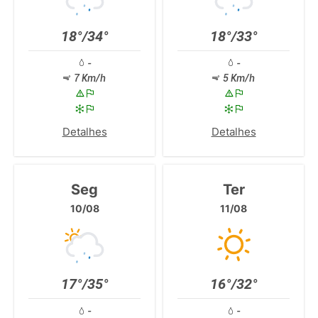
18°/34°
18°/33°
-
-
7 Km/h
5 Km/h
Detalhes
Detalhes
Seg
Ter
10/08
11/08
17°/35°
16°/32°
-
-