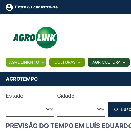
ou
cadastre-se
Entre
ULTURA
AGROLINKFITO
CULTURAS
AGRICULTURA
BIOLÓGICOS
COTAÇÕES
NOTÍCIAS
AGROTE
AGROTEMPO
Fotos
Estado
Cidade
os
Conversor
Colunistas
Eventos
e
Vídeos
Busc
PREVISÃO DO TEMPO EM LUÍS EDUARD