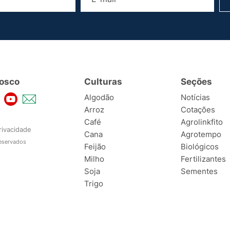
osco
Culturas
Seções
Algodão
Notícias
Arroz
Cotações
Café
Agrolinkfito
rivacidade
Cana
Agrotempo
reservados
Feijão
Biológicos
Milho
Fertilizantes
Soja
Sementes
Trigo