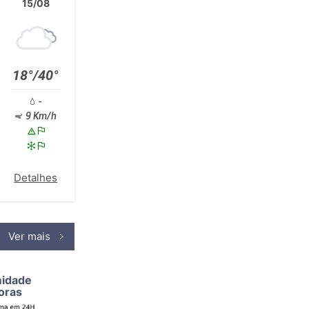
15/08
18°/40°
-
9 Km/h
Detalhes
Ver mais
midade
oras