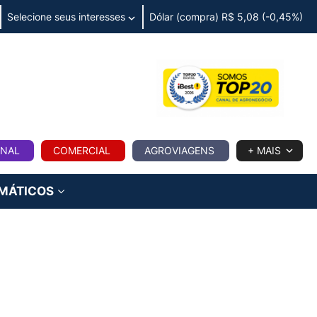
Selecione seus interesses
Dólar (compra) R$ 5,08 (-0,45%)
IA
ONAL
COMERCIAL
AGROVIAGENS
+ MAIS
IMÁTICOS