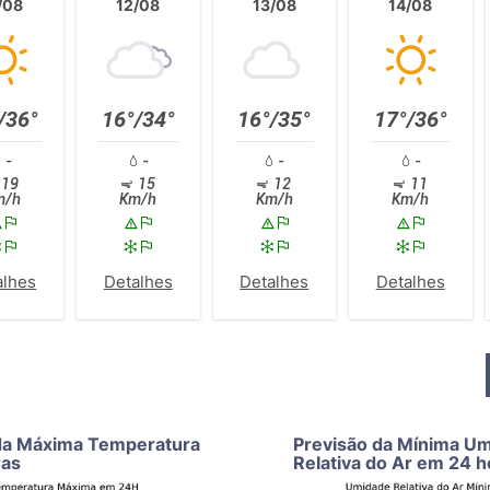
/08
12/08
13/08
14/08
/36°
16°/34°
16°/35°
17°/36°
-
-
-
-
19
15
12
11
m/h
Km/h
Km/h
Km/h
alhes
Detalhes
Detalhes
Detalhes
da Máxima Temperatura
Previsão da Mínima U
ras
Relativa do Ar em 24 h