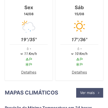
Sex
Sáb
14/08
15/08
19°/35°
17°/36°
-
-
11 Km/h
10 Km/h
Detalhes
Detalhes
MAPAS CLIMÁTICOS
Ver mais
Previsão da Mínima Temperatura em 24 horas