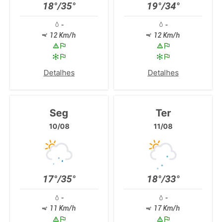
18°/35°
19°/34°
-
-
12 Km/h
12 Km/h
Detalhes
Detalhes
Seg
Ter
10/08
11/08
17°/35°
18°/33°
-
-
11 Km/h
17 Km/h