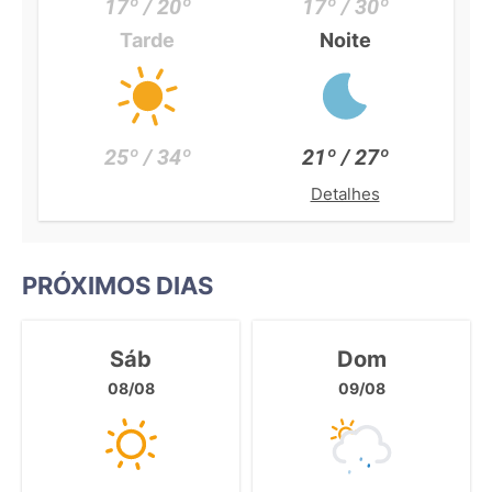
17º / 20º
17º / 30º
Tarde
Noite
25º / 34º
21º / 27º
Detalhes
PRÓXIMOS DIAS
Sáb
Dom
08/08
09/08