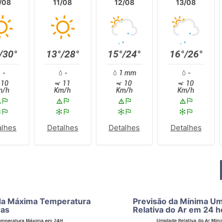
/08
11/08
12/08
13/08
/30°
13°/28°
15°/24°
16°/26°
-
-
1 mm
-
10
11
10
10
m/h
Km/h
Km/h
Km/h
alhes
Detalhes
Detalhes
Detalhes
da Máxima Temperatura
Previsão da Mínima U
ras
Relativa do Ar em 24 h