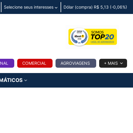
Selecione seus interesses
Dólar (compra) R$ 5,13 (-0,06%)
IA
ONAL
COMERCIAL
AGROVIAGENS
+ MAIS
IMÁTICOS