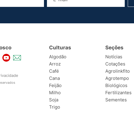
osco
Culturas
Seções
Algodão
Notícias
Arroz
Cotações
Café
Agrolinkfito
rivacidade
Cana
Agrotempo
reservados
Feijão
Biológicos
Milho
Fertilizantes
Soja
Sementes
Trigo