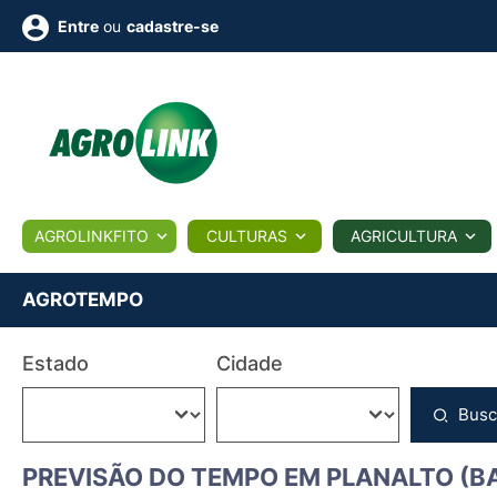
ou
cadastre-se
Entre
ULTURA
AGROLINKFITO
CULTURAS
AGRICULTURA
BIOLÓGICOS
COTAÇÕES
NOTÍCIAS
AGROTE
AGROTEMPO
Fotos
Estado
Cidade
os
Conversor
Colunistas
Eventos
e
Vídeos
Busc
PREVISÃO DO TEMPO EM PLANALTO (B