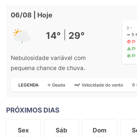
06/08 | Hoje
-
|
14°
29°
9 
Nebulosidade variável com
pequena chance de chuva.
Geada
Velocidade do vento
LEGENDA
PRÓXIMOS DIAS
Sex
Sáb
Dom
S