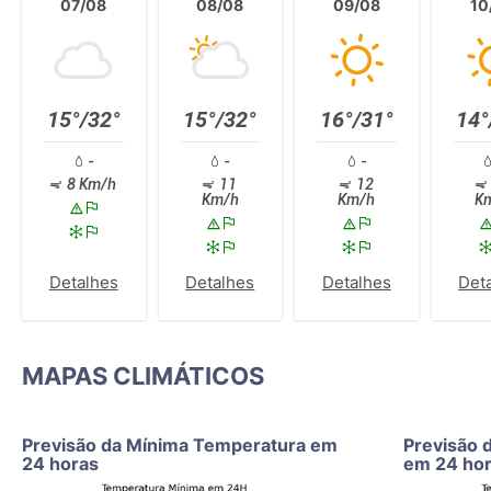
07/08
08/08
09/08
10
15°/32°
15°/32°
16°/31°
14°
-
-
-
8 Km/h
11
12
Km/h
Km/h
K
Detalhes
Detalhes
Detalhes
Det
MAPAS CLIMÁTICOS
Previsão da Mínima Temperatura em
Previsão 
24 horas
em 24 ho