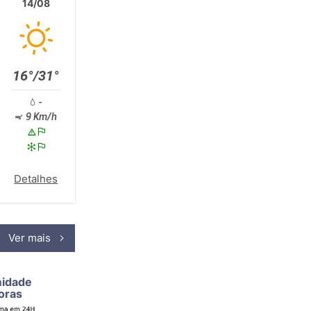
14/08
16°/31°
-
9 Km/h
Detalhes
Ver mais
midade
oras