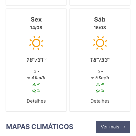
Sex
Sáb
14/08
15/08
18°/31°
18°/33°
-
-
4 Km/h
6 Km/h
Detalhes
Detalhes
MAPAS CLIMÁTICOS
Ver mais