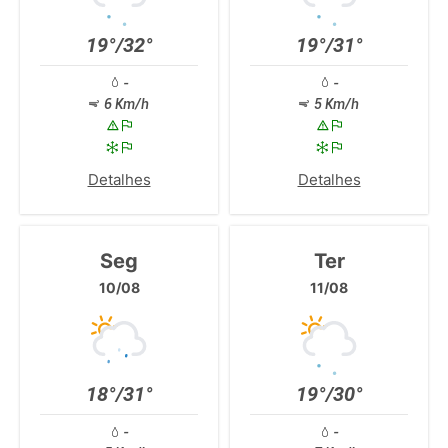
19°/32°
19°/31°
-
-
6 Km/h
5 Km/h
Detalhes
Detalhes
Seg
Ter
10/08
11/08
18°/31°
19°/30°
-
-