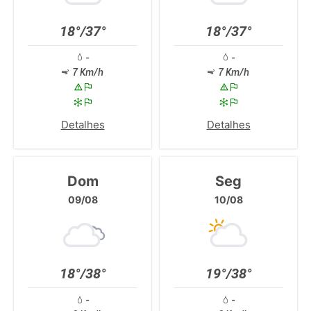
18°/37°
18°/37°
-
-
7 Km/h
7 Km/h
Detalhes
Detalhes
Dom
Seg
09/08
10/08
18°/38°
19°/38°
-
-