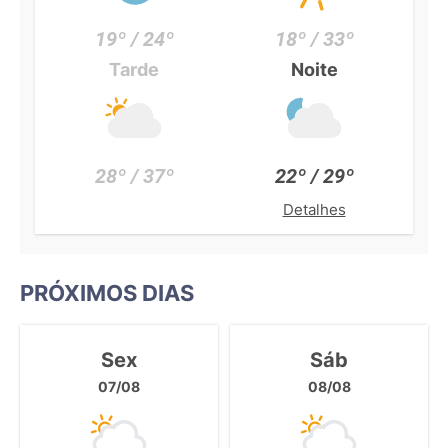
19º / 24º
18º / 33º
Tarde
Noite
28º / 37º
22º / 29º
Detalhes
PRÓXIMOS DIAS
Sex
Sáb
07/08
08/08