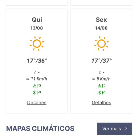
Qui
Sex
13/08
14/08
17°/36°
17°/37°
-
-
11 Km/h
8 Km/h
Detalhes
Detalhes
MAPAS CLIMÁTICOS
Ver mais