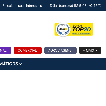
Selecione seus interesses
Dólar (compra) R$ 5,08 (-0,45%)
IA
ONAL
COMERCIAL
AGROVIAGENS
+ MAIS
IMÁTICOS