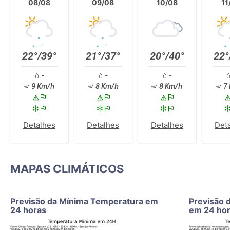
08/08
09/08
10/08
11
22°/39°
21°/37°
20°/40°
22°
-
-
-
9 Km/h
8 Km/h
8 Km/h
7 
Detalhes
Detalhes
Detalhes
Det
MAPAS CLIMÁTICOS
Previsão da Mínima Temperatura em
Previsão 
24 horas
em 24 ho