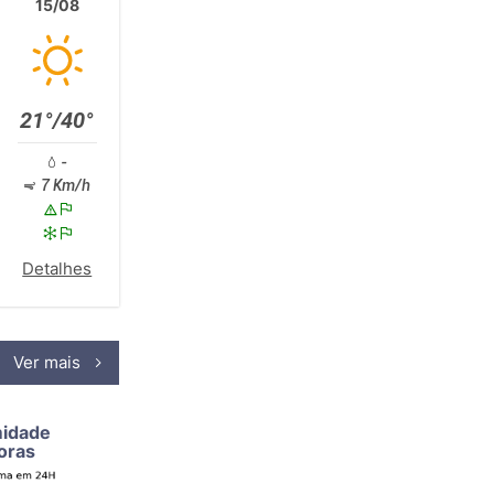
15/08
21°/40°
-
7 Km/h
Detalhes
Ver mais
midade
oras