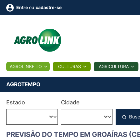
ou
cadastre-se
Entre
ULTURA
AGROLINKFITO
CULTURAS
AGRICULTURA
BIOLÓGICOS
COTAÇÕES
NOTÍCIAS
AGROTE
AGROTEMPO
Fotos
Estado
Cidade
os
Conversor
Colunistas
Eventos
e
Vídeos
Busc
PREVISÃO DO TEMPO EM GROAÍRAS (CE