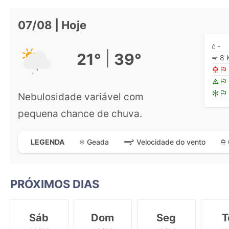
07/08 | Hoje
-
|
21°
39°
8 
Nebulosidade variável com
pequena chance de chuva.
Geada
Velocidade do vento
LEGENDA
PRÓXIMOS DIAS
Sáb
Dom
Seg
T