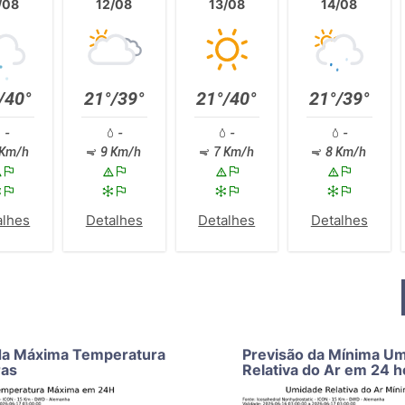
/08
12/08
13/08
14/08
/40°
21°/39°
21°/40°
21°/39°
-
-
-
-
Km/h
9 Km/h
7 Km/h
8 Km/h
alhes
Detalhes
Detalhes
Detalhes
da Máxima Temperatura
Previsão da Mínima U
ras
Relativa do Ar em 24 h