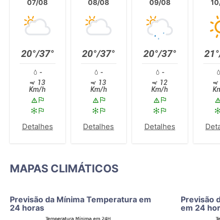
07/08
08/08
09/08
10
20°/37°
20°/37°
20°/37°
21°
-
-
-
13
13
12
Km/h
Km/h
Km/h
K
Detalhes
Detalhes
Detalhes
Det
MAPAS CLIMÁTICOS
Previsão da Mínima Temperatura em
Previsão 
24 horas
em 24 ho