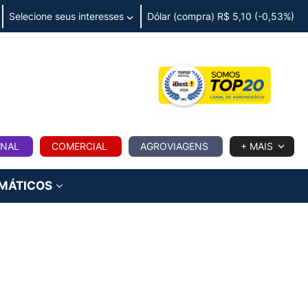
Selecione seus interesses
Dólar (compra) R$ 5,10 (-0,53%)
IA
ONAL
COMERCIAL
AGROVIAGENS
+ MAIS
IMÁTICOS