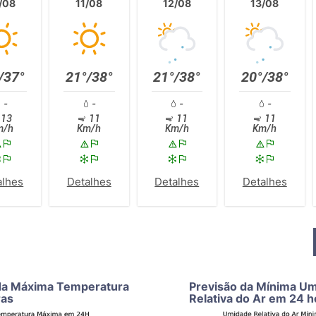
/08
11/08
12/08
13/08
/37°
21°/38°
21°/38°
20°/38°
-
-
-
-
13
11
11
11
m/h
Km/h
Km/h
Km/h
alhes
Detalhes
Detalhes
Detalhes
da Máxima Temperatura
Previsão da Mínima U
ras
Relativa do Ar em 24 h