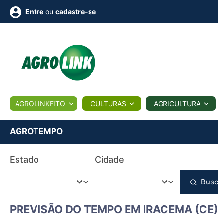
ou
cadastre-se
Entre
ULTURA
AGROLINKFITO
CULTURAS
AGRICULTURA
BIOLÓGICOS
COTAÇÕES
NOTÍCIAS
AGROTE
AGROTEMPO
Fotos
Estado
Cidade
os
Conversor
Colunistas
Eventos
e
Vídeos
Busc
PREVISÃO DO TEMPO EM IRACEMA (CE)