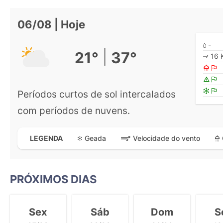
06/08 | Hoje
-
|
21°
37°
16 
Períodos curtos de sol intercalados
com períodos de nuvens.
Geada
Velocidade do vento
LEGENDA
PRÓXIMOS DIAS
Sex
Sáb
Dom
S