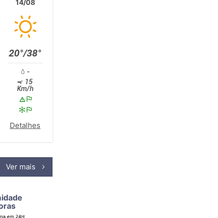
14/08
20°/38°
-
15
Km/h
Detalhes
Ver mais
midade
oras