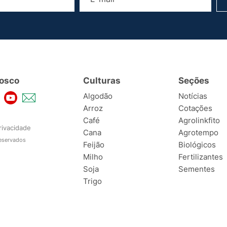
osco
Culturas
Seções
Algodão
Notícias
Arroz
Cotações
Café
Agrolinkfito
rivacidade
Cana
Agrotempo
reservados
Feijão
Biológicos
Milho
Fertilizantes
Soja
Sementes
Trigo