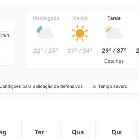
Madrugada
Manhã
Tarde
Km/h
22º / 25º
21º / 34º
29º / 37º
2
Detalhes
Condições para aplicação de defensivos
Tempo severo
eg
Ter
Qua
Qui