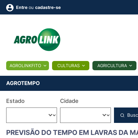
ou
cadastre-se
Entre
ULTURA
AGROLINKFITO
CULTURAS
AGRICULTURA
BIOLÓGICOS
COTAÇÕES
NOTÍCIAS
AGROTE
AGROTEMPO
Fotos
Estado
Cidade
os
Conversor
Colunistas
Eventos
e
Vídeos
Busc
PREVISÃO DO TEMPO EM LAVRAS DA M