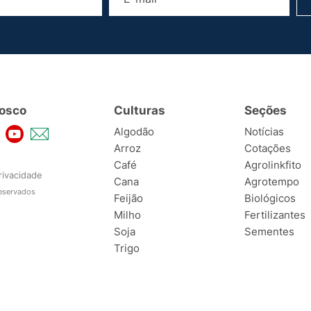
osco
Culturas
Seções
Algodão
Notícias
Arroz
Cotações
Café
Agrolinkfito
rivacidade
Cana
Agrotempo
reservados
Feijão
Biológicos
Milho
Fertilizantes
Soja
Sementes
Trigo