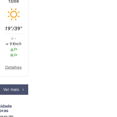
13/08
19°/39°
-
9 Km/h
Detalhes
Ver mais
midade
oras