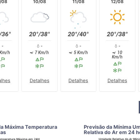
/08
10/08
11/08
12/08
/36°
20°/38°
20°/40°
20°/38°
-
-
-
-
Km/h
7 Km/h
5 Km/h
10
Km/h
alhes
Detalhes
Detalhes
Detalhes
da Máxima Temperatura
Previsão da Mínima U
ras
Relativa do Ar em 24 h