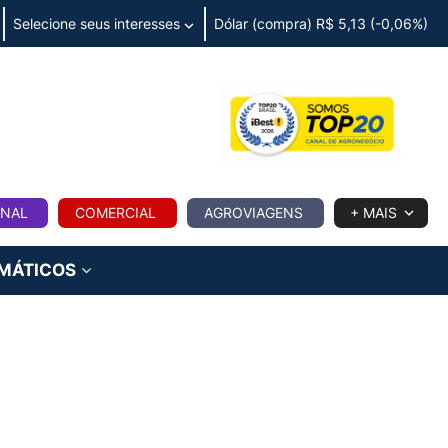
Selecione seus interesses
Dólar (compra) R$ 5,13 (-0,06%)
IA
ONAL
COMERCIAL
AGROVIAGENS
+ MAIS
IMÁTICOS