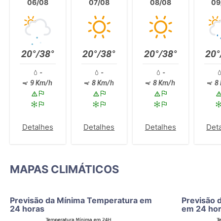
06/08
07/08
08/08
09
20°/38°
20°/38°
20°/38°
20°
-
-
-
9 Km/h
8 Km/h
8 Km/h
8 
Detalhes
Detalhes
Detalhes
Det
MAPAS CLIMÁTICOS
Previsão da Mínima Temperatura em
Previsão 
24 horas
em 24 ho