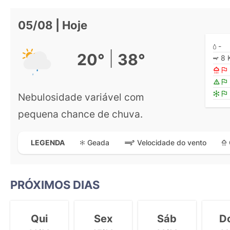
05/08 | Hoje
-
|
20°
38°
8 
Nebulosidade variável com
pequena chance de chuva.
Geada
Velocidade do vento
LEGENDA
PRÓXIMOS DIAS
Qui
Sex
Sáb
D