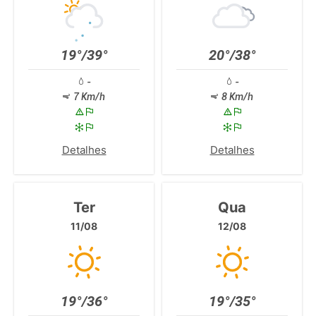
19°/39°
20°/38°
-
-
7 Km/h
8 Km/h
Detalhes
Detalhes
Ter
Qua
11/08
12/08
19°/36°
19°/35°