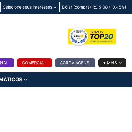
Selecione seus interesses
Dólar (compra) R$ 5,08 (-0,45%)
IA
ONAL
COMERCIAL
AGROVIAGENS
+ MAIS
IMÁTICOS