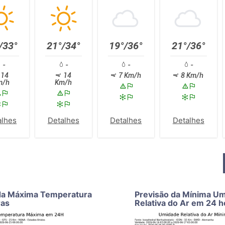
/33°
21°/34°
19°/36°
21°/36°
-
-
-
-
14
14
7 Km/h
8 Km/h
m/h
Km/h
alhes
Detalhes
Detalhes
Detalhes
da Máxima Temperatura
Previsão da Mínima U
ras
Relativa do Ar em 24 h