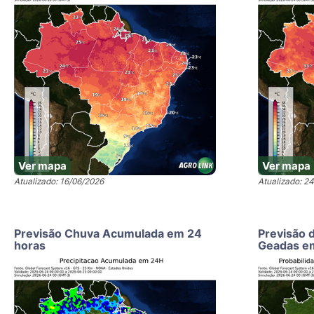
Ver mapa
Ver mapa
Atualizado: 16/06/2026
Atualizado: 2
Previsão Chuva Acumulada em 24
Previsão 
horas
Geadas e