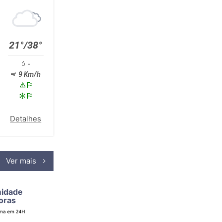
21°/38°
-
9 Km/h
Detalhes
Ver mais
midade
oras