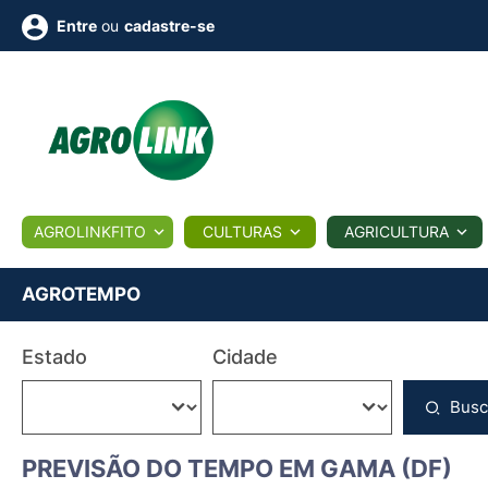
ou
cadastre-se
Entre
ULTURA
AGROLINKFITO
CULTURAS
AGRICULTURA
BIOLÓGICOS
COTAÇÕES
NOTÍCIAS
AGROTE
AGROTEMPO
Fotos
Estado
Cidade
os
Conversor
Colunistas
Eventos
e
Vídeos
Busc
PREVISÃO DO TEMPO EM GAMA (DF)