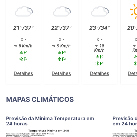
21°/37°
22°/37°
23°/34°
20°
-
-
-
6 Km/h
9 Km/h
18
Km/h
K
Detalhes
Detalhes
Detalhes
Det
MAPAS CLIMÁTICOS
Previsão da Mínima Temperatura em
Previsão 
24 horas
em 24 ho