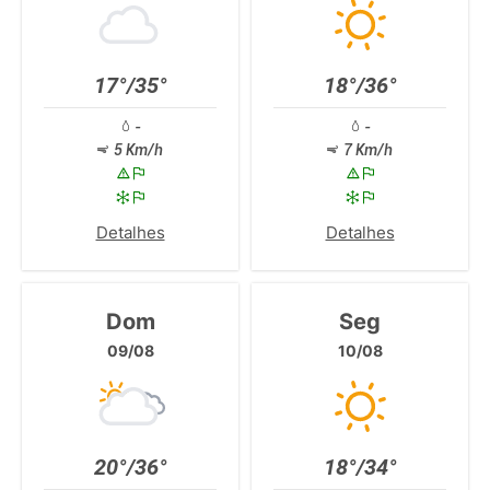
17°/35°
18°/36°
-
-
5 Km/h
7 Km/h
Detalhes
Detalhes
Dom
Seg
09/08
10/08
20°/36°
18°/34°