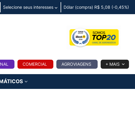
Selecione seus interesses
Dólar (compra) R$ 5,08 (-0,45%)
IA
ONAL
COMERCIAL
AGROVIAGENS
+ MAIS
IMÁTICOS