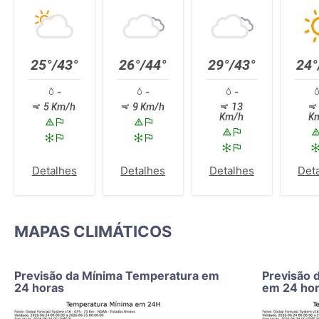
25°/43°
26°/44°
29°/43°
24°
-
-
-
5 Km/h
9 Km/h
13
Km/h
K
Detalhes
Detalhes
Detalhes
Det
MAPAS CLIMÁTICOS
Previsão da Mínima Temperatura em
Previsão 
24 horas
em 24 ho