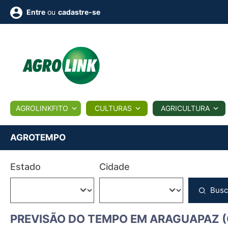
ou
cadastre-se
Entre
ULTURA
AGROLINKFITO
CULTURAS
AGRICULTURA
BIOLÓGICOS
COTAÇÕES
NOTÍCIAS
AGROTE
AGROTEMPO
Fotos
Estado
Cidade
os
Conversor
Colunistas
Eventos
e
Vídeos
Busc
PREVISÃO DO TEMPO EM ARAGUAPAZ (