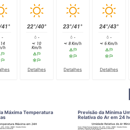
/41°
22°/40°
23°/41°
24°/43°
-
-
-
-
14
10
8 Km/h
6 Km/h
m/h
Km/h
alhes
Detalhes
Detalhes
Detalhes
da Máxima Temperatura
Previsão da Mínima U
ras
Relativa do Ar em 24 h