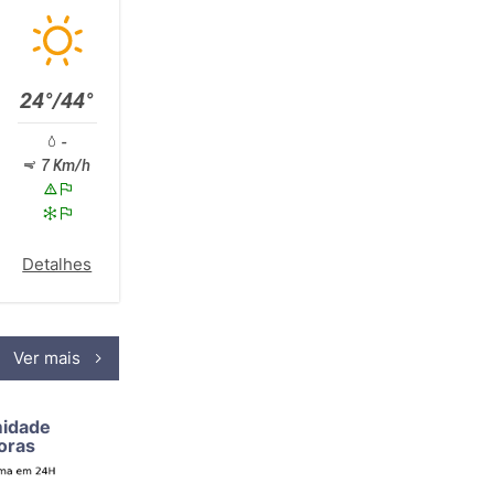
24°/44°
-
7 Km/h
Detalhes
Ver mais
midade
oras