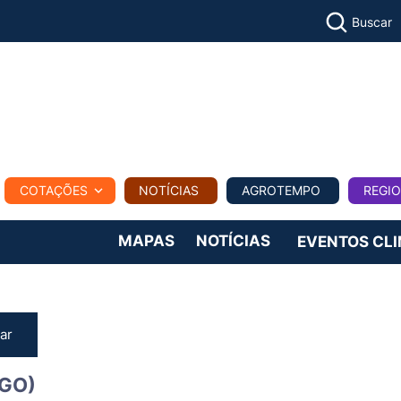
Buscar
PECUÁR
COTAÇÕES
NOTÍCIAS
AGROTEMPO
REGI
MPO
REGIONAL
COMERCIAL
AGROVIAGENS
MAPAS
NOTÍCIAS
EVENTOS CL
ar
GO)