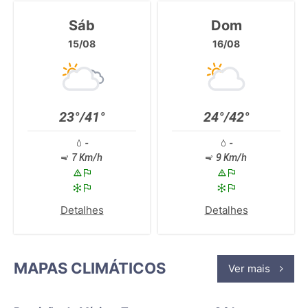
Sáb
Dom
15/08
16/08
23°/41°
24°/42°
-
-
7 Km/h
9 Km/h
Detalhes
Detalhes
MAPAS CLIMÁTICOS
Ver mais