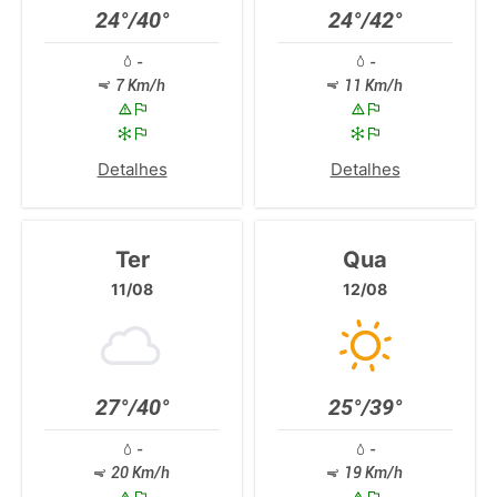
24°/40°
24°/42°
-
-
7 Km/h
11 Km/h
Detalhes
Detalhes
Ter
Qua
11/08
12/08
27°/40°
25°/39°
-
-
20 Km/h
19 Km/h