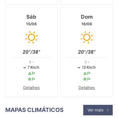
Sáb
Dom
15/08
16/08
20°/38°
20°/38°
-
-
7 Km/h
10 Km/h
Detalhes
Detalhes
MAPAS CLIMÁTICOS
Ver mais