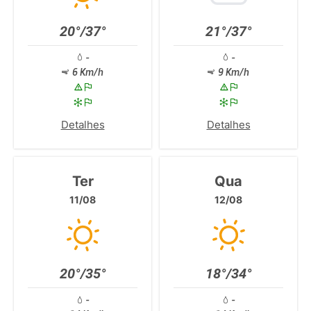
20°/37°
21°/37°
-
-
6 Km/h
9 Km/h
Detalhes
Detalhes
Ter
Qua
11/08
12/08
20°/35°
18°/34°
-
-