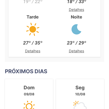
19º / 22º
18º / 33º
Detalhes
Tarde
Noite
27º / 35º
23º / 29º
Detalhes
Detalhes
PRÓXIMOS DIAS
Dom
Seg
09/08
10/08