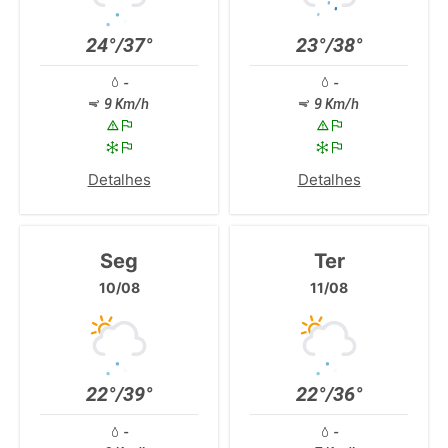
24°/37°
23°/38°
-
-
9 Km/h
9 Km/h
Detalhes
Detalhes
Seg
Ter
10/08
11/08
22°/39°
22°/36°
-
-