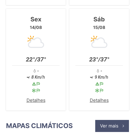
Sex
Sáb
14/08
15/08
22°/37°
23°/37°
-
-
8 Km/h
9 Km/h
Detalhes
Detalhes
MAPAS CLIMÁTICOS
Ver mais