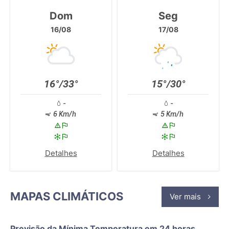
Dom
Seg
16/08
17/08
16°/33°
15°/30°
-
-
6 Km/h
5 Km/h
Detalhes
Detalhes
MAPAS CLIMÁTICOS
Ver mais
Previsão da Mínima Temperatura em 24 horas