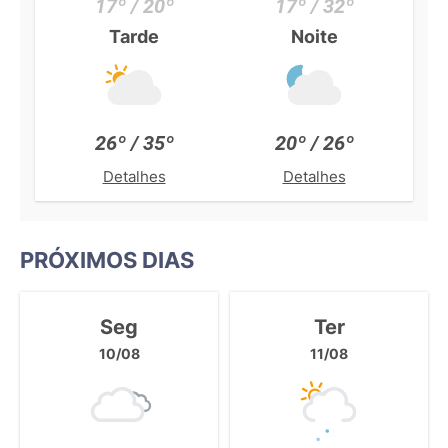
17º / 20º
17º / 32º
Tarde
Noite
26º / 35º
20º / 26º
Detalhes
Detalhes
PRÓXIMOS DIAS
Seg
Ter
10/08
11/08